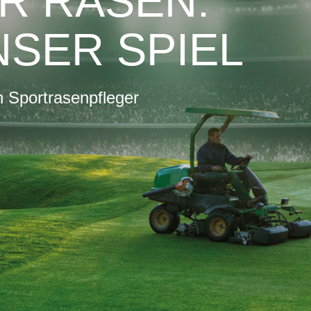
R RASEN:
NSER SPIEL
 Sportrasenpfleger