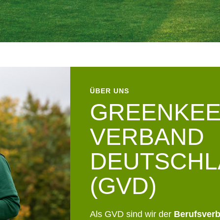
ÜBER UNS
GREENKE
VERBAND
DEUTSCHLA
(GVD)
Als GVD sind wir der
Berufsverb