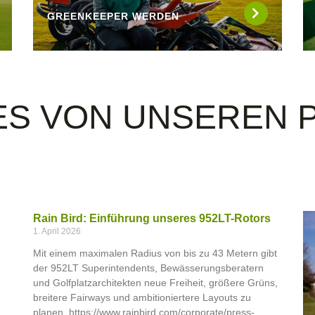
GREENKEEPER WERDEN
ES VON UNSEREN 
Rain Bird: Einführung unseres 952LT-Rotors
1. April 2026
Mit einem maximalen Radius von bis zu 43 Metern gibt
der 952LT Superintendents, Bewässerungsberatern
und Golfplatzarchitekten neue Freiheit, größere Grüns,
breitere Fairways und ambitioniertere Layouts zu
planen. https://www.rainbird.com/corporate/press-