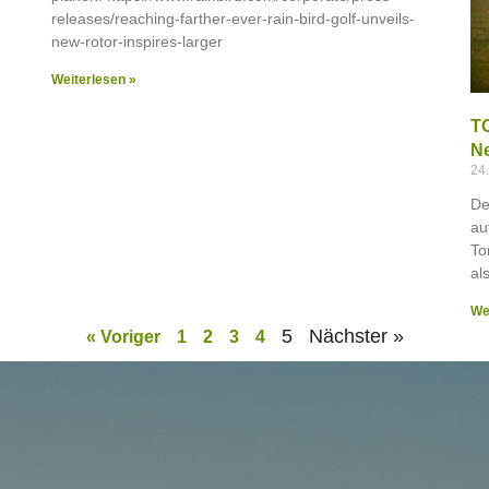
releases/reaching-farther-ever-rain-bird-golf-unveils-
new-rotor-inspires-larger
Weiterlesen »
TO
Ne
24
De
au
To
al
We
5
Nächster »
« Voriger
1
2
3
4