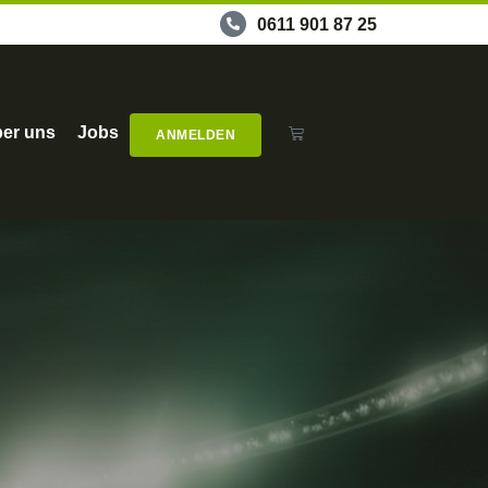
0611 901 87 25
er uns
Jobs
ANMELDEN