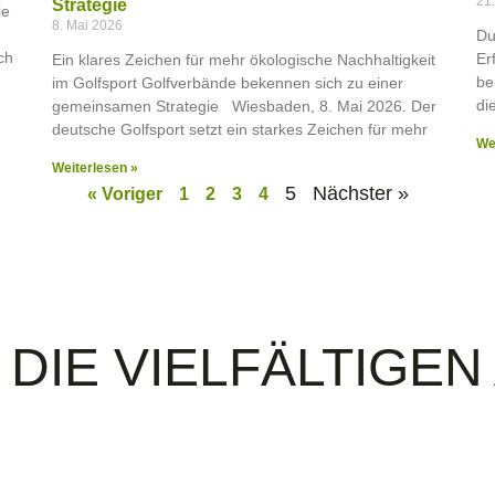
21.
Strategie
ie
8. Mai 2026
Du
ch
Er
Ein klares Zeichen für mehr ökologische Nachhaltigkeit
be
im Golfsport Golfverbände bekennen sich zu einer
di
gemeinsamen Strategie Wiesbaden, 8. Mai 2026. Der
deutsche Golfsport setzt ein starkes Zeichen für mehr
We
Weiterlesen »
5
Nächster »
« Voriger
1
2
3
4
DIE VIELFÄLTIGE