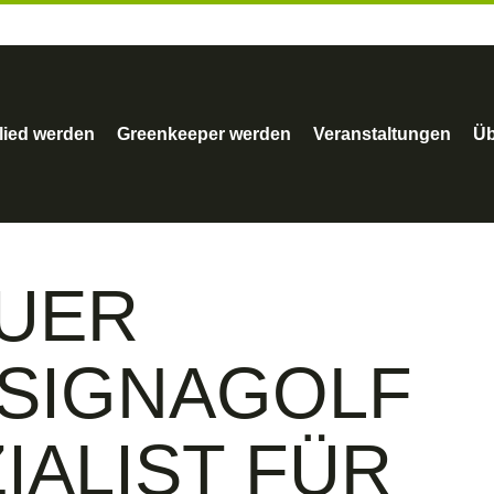
lied werden
Greenkeeper werden
Veranstaltungen
Üb
UER
 SIGNAGOLF
ZIALIST FÜR