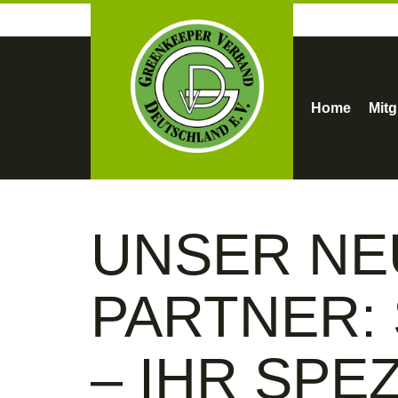
Home
Mitg
UNSER NE
PARTNER:
– IHR SPE