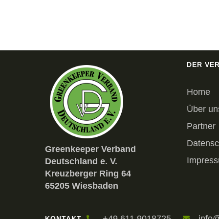
DER VE
Home
Über un
Partner
Datensc
Greenkeeper Verband
Impres
Deutschland e. V.
Kreuzberger Ring 64
65205 Wiesbaden
+49 611 9018725
info
KONTAKT