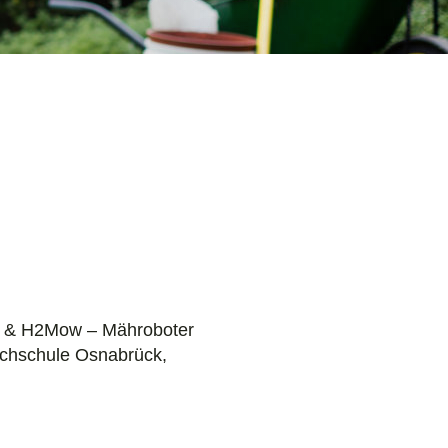
re & H2Mow – Mähroboter
ochschule Osnabrück,