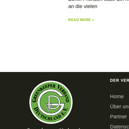
an die vielen
READ MORE »
DER VE
Home
Über un
Partner
Datensc