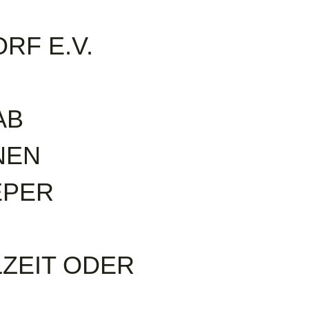
RF E.V.
AB
INEN
EPER
LZEIT ODER