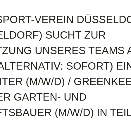
SPORT-VEREIN DÜSSELDO
ELDORF) SUCHT ZUR
ZUNG UNSERES TEAMS 
 (ALTERNATIV: SOFORT) E
TER (M/W/D) / GREENKE
DER GARTEN- UND
SBAUER (M/W/D) IN TEI