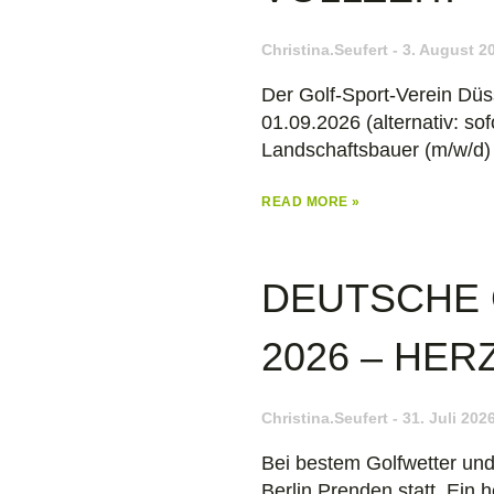
Christina.seufert
3. August 2
Der Golf-Sport-Verein Düs
01.09.2026 (alternativ: so
Landschaftsbauer (m/w/d) in
READ MORE »
DEUTSCHE 
2026 – HE
Christina.seufert
31. Juli 202
Bei bestem Golfwetter und
Berlin Prenden statt. Ein