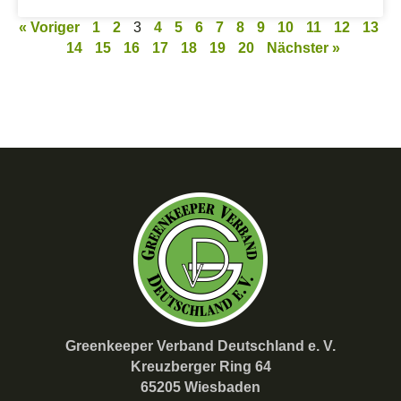
« Voriger
1
2
3
4
5
6
7
8
9
10
11
12
13
14
15
16
17
18
19
20
Nächster »
Greenkeeper Verband Deutschland e. V.
Kreuzberger Ring 64
65205 Wiesbaden