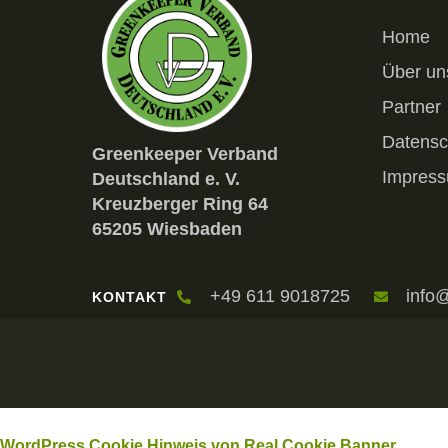
Home
Über un
Partner
Datensc
Greenkeeper Verband
Impres
Deutschland e. V.
Kreuzberger Ring 64
65205 Wiesbaden
+49 611 9018725
info
KONTAKT
WordPress Cookie Hinweis von Real Cookie Banner